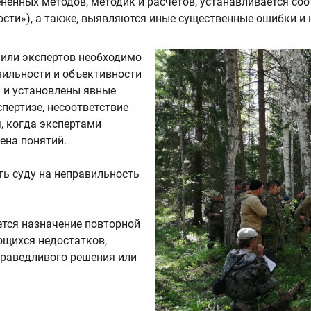
енных методов, методик и расчетов, устанавливается соо
ости»), а также, выявляются иные существенные ошибки и
 или экспертов необходимо
авильности и объективности
 и установлены явные
спертизе, несоответствие
, когда экспертами
ена понятий.
ть суду на неправильность
ется назначение повторной
ющихся недостатков,
справедливого решения или