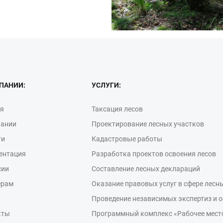
ПАНИИ:
УСЛУГИ:
ая
Таксация лесов
пании
Проектирование лесных участков
ти
Кадастровые работы
ентация
Разработка проектов освоения лесов
сии
Составление лесных деклараций
ерам
Оказание правовых услуг в сфере лесн
Проведение независимых экспертиз и 
кты
Программный комплекс «Рабочее место