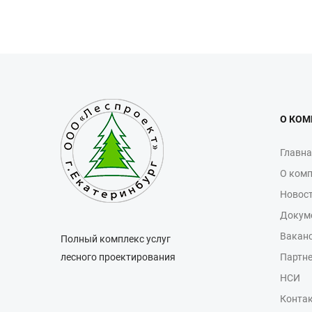
О КОМ
Главн
О ком
Новос
Докум
Вакан
Полный комплекс услуг
лесного проектирования
Партн
НСИ
Конта