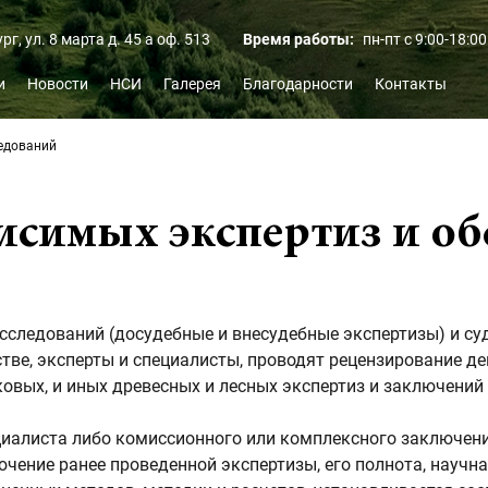
ург,
ул. 8 марта д. 45 а оф. 513
Время работы:
пн-пт с 9:00-18:00
и
Новости
НСИ
Галерея
Благодарности
Контакты
ледований
исимых экспертиз и о
следований (досудебные и внесудебные экспертизы) и суд
тве, эксперты и специалисты, проводят рецензирование д
ковых, и иных древесных и лесных экспертиз и заключений
циалиста либо комиссионного или комплексного заключени
ючение ранее проведенной экспертизы, его полнота, научн